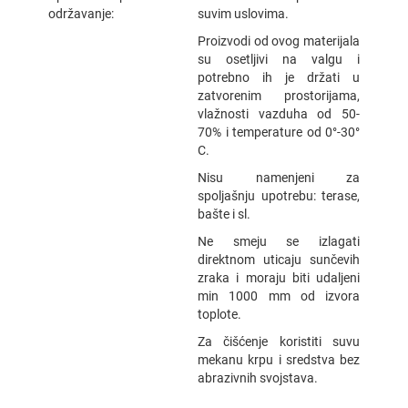
održavanje:
suvim uslovima.
Proizvodi od ovog materijala
su osetljivi na valgu i
potrebno ih je držati u
zatvorenim prostorijama,
vlažnosti vazduha od 50-
70% i temperature od 0°-30°
C.
Nisu namenjeni za
spoljašnju upotrebu: terase,
bašte i sl.
Ne smeju se izlagati
direktnom uticaju sunčevih
zraka i moraju biti udaljeni
min 1000 mm od izvora
toplote.
Za čišćenje koristiti suvu
mekanu krpu i sredstva bez
abrazivnih svojstava.