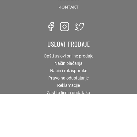
KONTAKT
USLOVI PRODAJE
Opšti uslovi online prodaje
Način plaćanja
Način i rok isporuke
Pravo na odustajanje
Reklamacije
Zaštita ličnih podataka
KORISNIČKI SERVIS
Prodavnice i radno vreme
Uputstvo za kupovinu