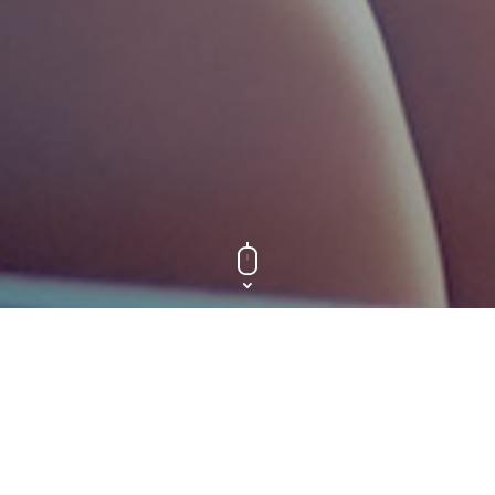
ZAPOSLENJE U DAREX HOME-U
Mi radimo timski kako bismo proširili mogućnosti za naše
klijente i za nas. Darex Home je idealno mesto da