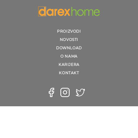
PROIZVODI
NOVOSTI
DOWNLOAD
O NAMA
KARIJERA
KONTAKT
USLOVI PRODAJE
Opšti uslovi online prodaje
Način plaćanja
Način i rok isporuke