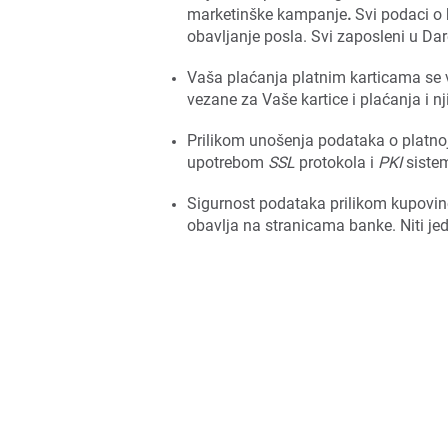
marketinške kampanje
.
Svi podaci o 
obavljanje posla. Svi zaposleni u Da
Vaša plaćanja platnim karticama se v
vezane za Vaše kartice i plaćanja i n
Prilikom unošenja podataka o platnoj 
upotrebom
SSL
protokola i
PKI
siste
Sigurnost podataka prilikom kupovine
obavlja na stranicama banke. Niti je