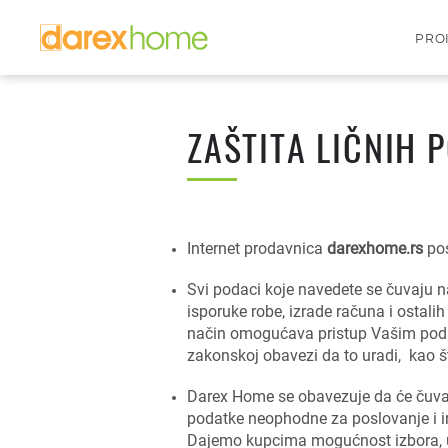
PRO
ZAŠTITA LIČNIH 
Internet prodavnica
darexhome.rs
po
Svi podaci koje navedete se čuvaju 
isporuke robe, izrade računa i ostalih
način omogućava pristup Vašim podac
zakonskoj obavezi da to uradi, kao što
Darex Home se obavezuje da će čuva
podatke neophodne za poslovanje i in
Dajemo kupcima mogućnost izbora, uklj