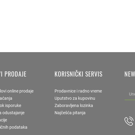
I PRODAJE
KORISNIČKI SERVIS
NEW
lovi online prodaje
Prodavnice i radno vreme
laćanja
Uputstvo za kupovinu
rok isporuke
Zaboravljena lozinka
a odustajanje
Najčešća pitanja
cije
ličnih podataka