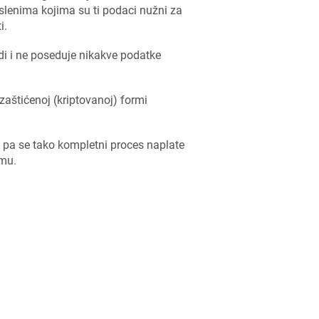
lenima kojima su ti podaci nužni za
i.
di i ne poseduje nikakve podatke
zaštićenoj (kriptovanoj) formi
 pa se tako kompletni proces naplate
emu.