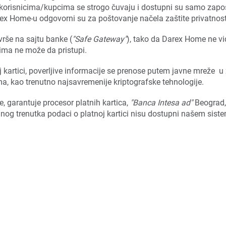
korisnicima/kupcima se strogo čuvaju i dostupni su samo zapos
rex Home-u odgovorni su za poštovanje načela zaštite privatnost
rše na sajtu banke (
"Safe Gateway"
), tako da Darex Home ne vi
jima ne može da pristupi.
kartici, poverljive informacije se prenose putem javne mreže u 
ma, kao trenutno najsavremenije kriptografske tehnologije.
, garantuje procesor platnih kartica,
"Banca Intesa ad"
Beograd,
dnog trenutka podaci o platnoj kartici nisu dostupni našem sist