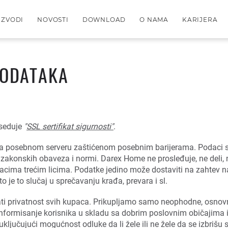
IZVODI
NOVOSTI
DOWNLOAD
O NAMA
KARIJERA
PODATAKA
seduje
"
SSL sertifikat sigurnosti"
.
na posebnom serveru zaštićenom posebnim barijerama. Podaci se 
 zakonskih obaveza i normi. Darex Home ne prosleđuje, ne deli, ne
ima trećim licima. Podatke jedino može dostaviti na zahtev nad
 je to slučaj u sprečavanju krađa, prevara i sl.
ti privatnost svih kupaca. Prikupljamo samo neophodne, osnov
formisanje korisnika u skladu sa dobrim poslovnim običajima i u
učujući mogućnost odluke da li žele ili ne žele da se izbrišu sa