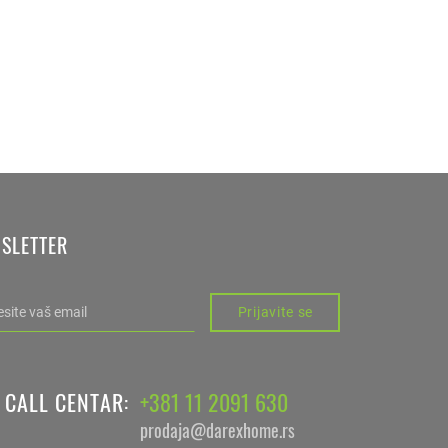
SLETTER
Prijavite se
CALL CENTAR
+381 11 2091 630
:
prodaja@darexhome.rs