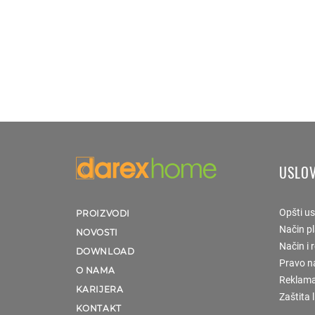
USLOV
Opšti us
PROIZVODI
Način p
NOVOSTI
Način i 
DOWNLOAD
Pravo n
O NAMA
Reklama
KARIJERA
Zaštita 
KONTAKT