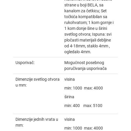
strane u boji BELA, sa
kanalom za četkicu; Set
točkića kompatibilan sa
rukohvatom; 1 kom gornje i
1 kom donje šine u širini
svetlog otvora; Ispuna: svi
pločasti materijali debljine
od 4-18mm, staklo 4mm ,
ogledalo 4mm.
Usporivač:
Mogućnost posebnog
poručivanja usporivača
Dimenzije svetlog otvora
visina
u mm:
min
: 1000
max
: 4000
širina
min
: 400
max
: 5100
Dimenzije jednih vrata u
visina
mm:
min
: 1000
max
: 4000