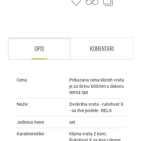
OPIS
KOMENTARI
Cena:
Prikazana cena kliznih vrata
je za širinu 600mm u dekoru
W954 SM
Naziv:
Dvokrilna vrata - rukohvat X
- sa dve podele - BELA
Jedinica mere:
set
Karakteristike:
Klizna vrata 2 kom;
Rukohvat X sa leve i desne