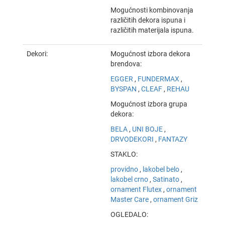
Mogućnosti kombinovanja
različitih dekora ispuna i
različitih materijala ispuna.
Dekori:
Mogućnost izbora dekora
brendova:
EGGER
,
FUNDERMAX
,
BYSPAN
,
CLEAF
,
REHAU
Mogućnost izbora grupa
dekora:
BELA
,
UNI BOJE
,
DRVODEKORI
,
FANTAZY
STAKLO:
providno
,
lakobel belo
,
lakobel crno
,
Satinato
,
ornament Flutex
,
ornament
Master Care
,
ornament Griz
OGLEDALO: