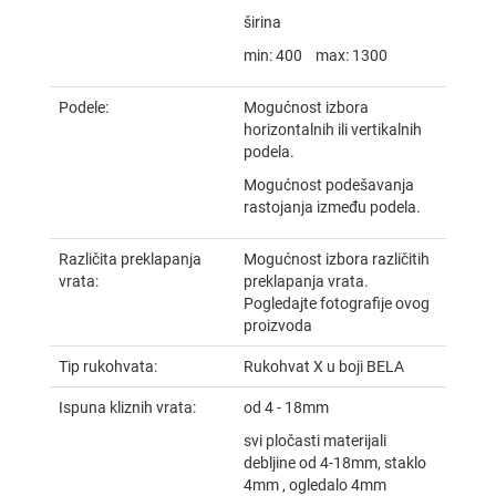
širina
min
: 400
max
: 1300
Podele:
Mogućnost izbora
horizontalnih ili vertikalnih
podela.
Mogućnost podešavanja
rastojanja između podela.
Različita preklapanja
Mogućnost izbora različitih
vrata:
preklapanja vrata.
Pogledajte fotografije ovog
proizvoda
Tip rukohvata:
Rukohvat X u boji BELA
Ispuna kliznih vrata:
od 4 - 18mm
svi pločasti materijali
debljine od 4-18mm, staklo
4mm , ogledalo 4mm