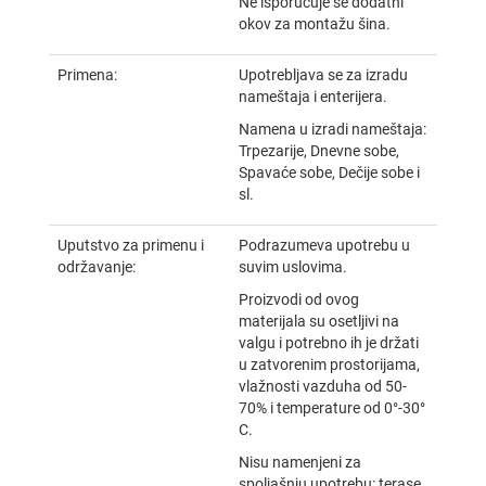
Ne isporučuje se dodatni
okov za montažu šina.
Primena:
Upotrebljava se za izradu
nameštaja i enterijera.
Namena u izradi nameštaja:
Trpezarije, Dnevne sobe,
Spavaće sobe, Dečije sobe i
sl.
Uputstvo za primenu i
Podrazumeva upotrebu u
održavanje:
suvim uslovima.
Proizvodi od ovog
materijala su osetljivi na
valgu i potrebno ih je držati
u zatvorenim prostorijama,
vlažnosti vazduha od 50-
70% i temperature od 0°-30°
C.
Nisu namenjeni za
spoljašnju upotrebu: terase,