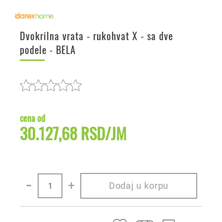
Dvokrilna vrata - rukohvat X - sa dve
podele - BELA
cena od
30.127,68 RSD/JM
-
+
Dodaj u korpu