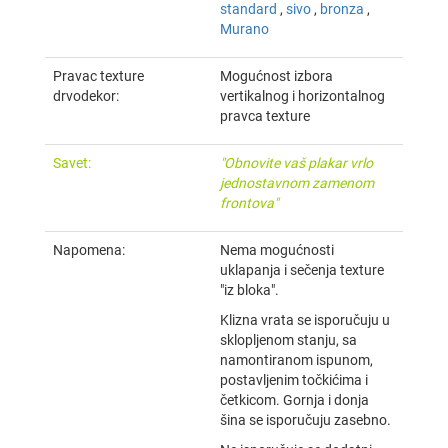
standard
,
sivo
,
bronza
,
Murano
Pravac texture
Mogućnost izbora
drvodekor:
vertikalnog i horizontalnog
pravca texture
Savet:
"Obnovite vaš plakar vrlo
jednostavnom zamenom
frontova"
Napomena:
Nema mogućnosti
uklapanja i sečenja texture
"iz bloka".
Klizna vrata se isporučuju u
sklopljenom stanju, sa
namontiranom ispunom,
postavljenim točkićima i
četkicom. Gornja i donja
šina se isporučuju zasebno.