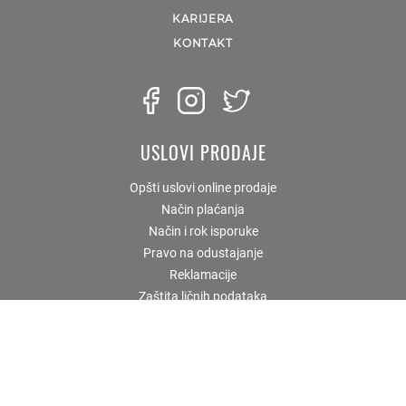
KARIJERA
KONTAKT
USLOVI PRODAJE
Opšti uslovi online prodaje
Način plaćanja
Način i rok isporuke
Pravo na odustajanje
Reklamacije
Zaštita ličnih podataka
KORISNIČKI SERVIS
Prodavnice i radno vreme