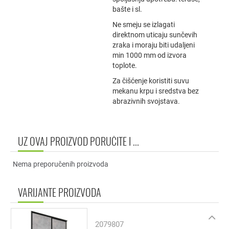
bašte i sl.
Ne smeju se izlagati
direktnom uticaju sunčevih
zraka i moraju biti udaljeni
min 1000 mm od izvora
toplote.
Za čišćenje koristiti suvu
mekanu krpu i sredstva bez
abrazivnih svojstava.
UZ OVAJ PROIZVOD PORUČITE I ...
Nema preporučenih proizvoda
VARIJANTE PROIZVODA
2079807