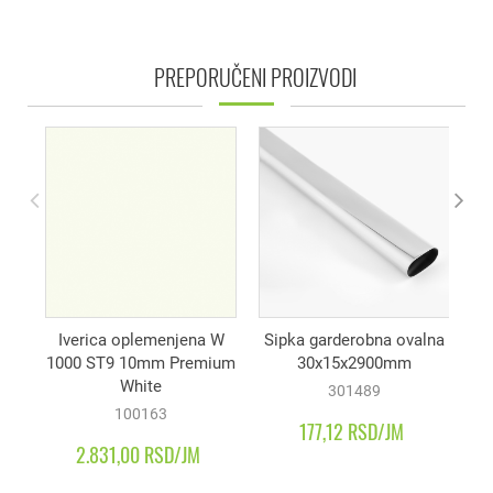
2079508
PREPORUČENI PROIZVODI
Dvokrilna vrata - rukohvat C - sa
dve podele
19.100,00 RSD/JM
2079492
Dvokrilna vrata - rukohvat H - sa
dve podele
18.678,00 RSD/JM
Iverica oplemenjena W
Sipka garderobna ovalna
1000 ST9 10mm Premium
30x15x2900mm
d
White
301489
100163
177,12 RSD/JM
2.831,00 RSD/JM