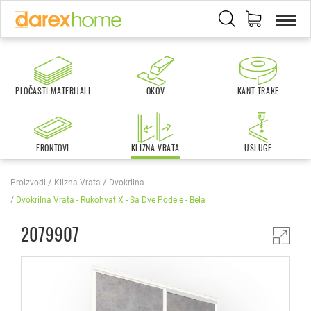
PLOČASTI MATERIJALI
OKOV
KANT TRAKE
FRONTOVI
KLIZNA VRATA
USLUGE
Proizvodi
Klizna Vrata
Dvokrilna
Dvokrilna Vrata - Rukohvat X - Sa Dve Podele - Bela
2079907