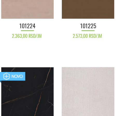
101224
101225
2.363,00 RSD/JM
2.573,00 RSD/JM