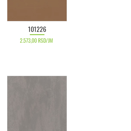
101226
2.573,00 RSD/JM